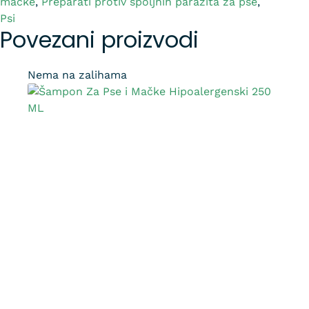
mačke
,
Preparati protiv spoljnih parazita za pse
,
Psi
Povezani proizvodi
Nema na zalihama