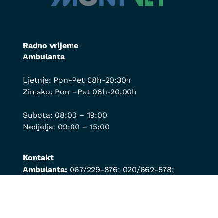
Radno vrijeme
Ambulanta
Ljetnje: Pon-Pet 08h-20:30h
Zimsko: Pon –Pet 08h-20:00h
Subota: 08:00 – 19:00
Nedjelja: 09:00 – 15:00
Kontakt
Ambulanta:
067/229-876
;
020/662-578
;
069/361-461
Za hitne intervencije:
069/190-488
Veleprodaja:
020/818-201
;
069/189-019