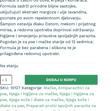
pomaže u zaštiti od buva, krpelja i komaraca.
Formula sadrži prirodne biljne sastojke,
uključujući ekstrakt margoze i ulje lavandina,
poznate po svom repelentnom djelovanju.
Šampon ostavlja dlaku čistom, mekom i prijatnog
mirisa, a redovna upotreba doprinosi održavanju
higijene i smanjenju prisustva spoljašnjih parazita.
Pogodan je za pse i mačke starije od 12 sedmica.
Formula je bez parabena i silikona te je
prilagođena redovnoj upotrebi.
Na stanju
DODAJ U KORPU
SKU:
10127
Kategorije:
Mačke
,
Antiparazitici za
pse
,
Njega i higijena za mačke
,
Njega i higijena za
pse
,
Njega kože i dlake za mačke
,
Njega kože i
dlake za pse
,
Preparati protiv spoljnih parazita za