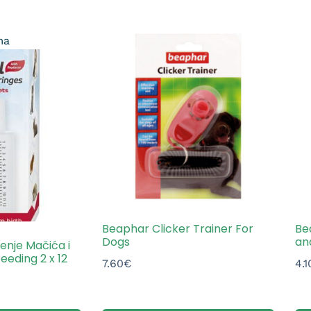
ma
Beaphar Clicker Trainer For
Be
Dogs
an
jenje Mačića i
eeding 2 x 12
7.60
€
4.1