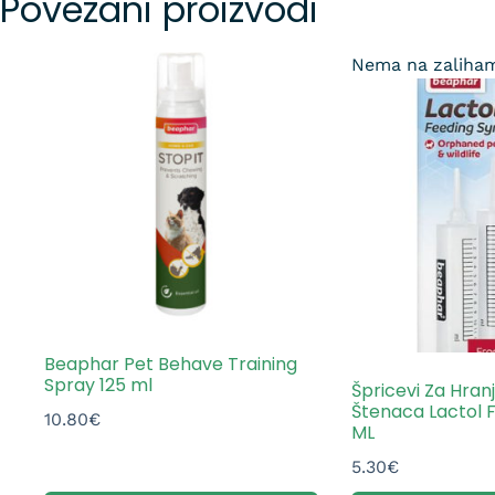
Povezani proizvodi
Nema na zaliha
Beaphar Pet Behave Training
Spray 125 ml
Špricevi Za Hran
Štenaca Lactol F
10.80
€
ML
5.30
€