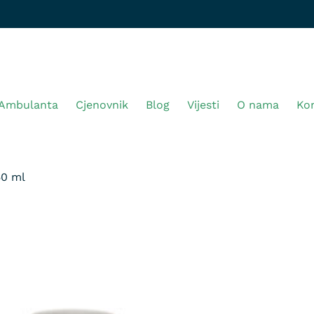
Ambulanta
Cjenovnik
Blog
Vijesti
O nama
Ko
50 ml