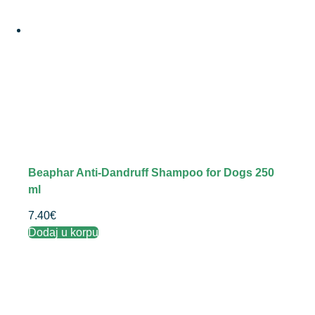
Beaphar Anti-Dandruff Shampoo for Dogs 250
ml
7.40
€
Dodaj u korpu