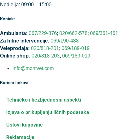
Nedjelja: 09:00 – 15:00
Kontakt
Ambulanta:
067/229-876
;
020/662-578
;
069/361-461
Za hitne intervencije:
069/190-488
Veleprodaja:
020/818-201
;
069/189-019
Online shop:
020/818-203
;
069/189-019
info@montvet.com
Korisni linkovi
Tehničko i bezbjednosni aspekti
Izjava o prikupljanju ličnih podataka
Uslovi kupovine
Reklamacije