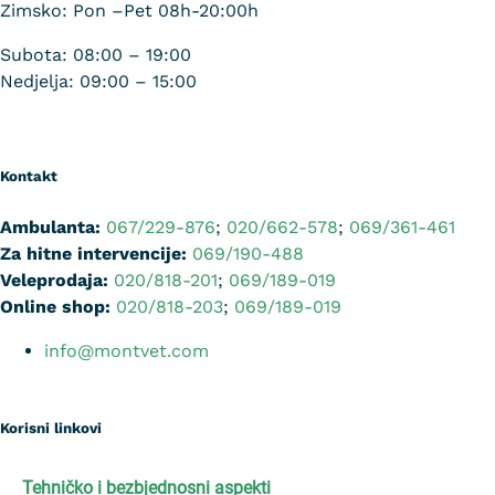
Zimsko: Pon –Pet 08h-20:00h
Subota: 08:00 – 19:00
Nedjelja: 09:00 – 15:00
Kontakt
Ambulanta:
067/229-876
;
020/662-578
;
069/361-461
Za hitne intervencije:
069/190-488
Veleprodaja:
020/818-201
;
069/189-019
Online shop:
020/818-203
;
069/189-019
info@montvet.com
Korisni linkovi
Tehničko i bezbjednosni aspekti