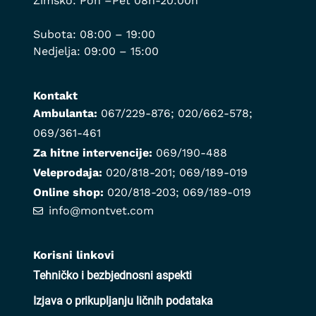
Zimsko: Pon –Pet 08h-20:00h
Subota: 08:00 – 19:00
Nedjelja: 09:00 – 15:00
Kontakt
Ambulanta:
067/229-876
;
020/662-578
;
069/361-461
Za hitne intervencije:
069/190-488
Veleprodaja:
020/818-201
;
069/189-019
Online shop:
020/818-203
;
069/189-019
info@montvet.com
Korisni linkovi
Tehničko i bezbjednosni aspekti
Izjava o prikupljanju ličnih podataka