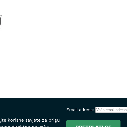
Email adresa:
jte korisne savjete za brigu
onude direktno na vaš e-