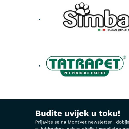
Budite uvijek u toku!
Prijavite se na MontVet newsletter i dobija
o ljubimcima, najave akcija i specijalne p