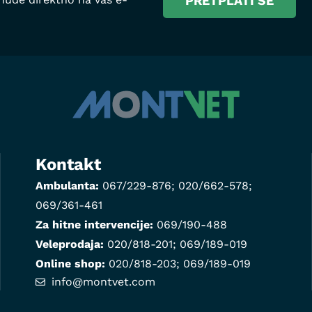
Kontakt
Ambulanta:
067/229-876
;
020/662-578
;
069/361-461
Za hitne intervencije:
069/190-488
Veleprodaja:
020/818-201
;
069/189-019
Online shop:
020/818-203
;
069/189-019
info@montvet.com