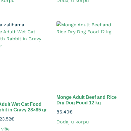
 korpu
Dodaj u korpu
a zalihama
Monge Adult Beef and Rice
Dry Dog Food 12 kg
dult Wet Cat Food
bbit in Gravy 28×85 gr
86.40
€
23.52
€
Dodaj u korpu
 više