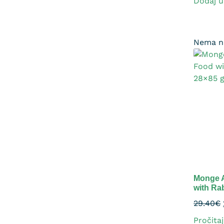
Dodaj u
Nema n
Monge A
with Ra
29.40
€
Pročitaj