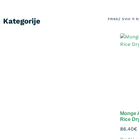
Kategorije
PRIKAZ SVIH 11 
Monge A
Rice Dr
86.40
€