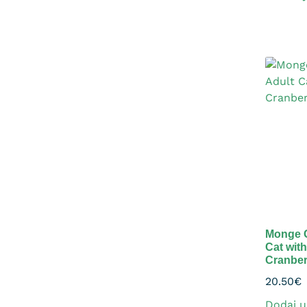
Monge Gi
Cat wit
Cranber
20.50
€
Dodaj u